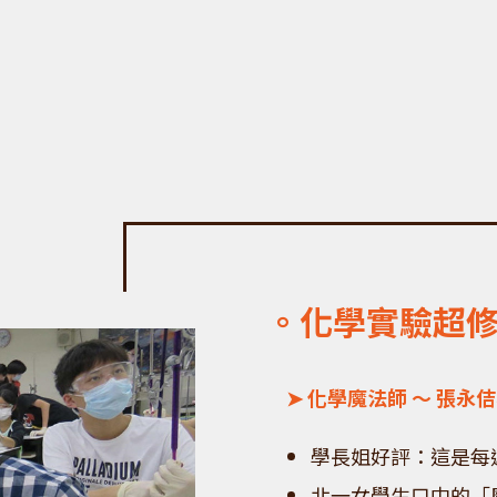
。化學實驗超
➤ 化學魔法師 ～ 張永
學長姐好評：這是每
北一女學生口中的「