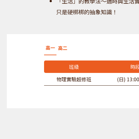
「生活」的教學法～適時與生活
只是硬梆梆的抽象知識！
高一
高二
班級
時
物理實驗超修班
(日) 13:00