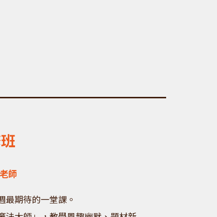
修班
佶老師
週最期待的一堂課。
魔法大師」，教學風趣幽默、題材新