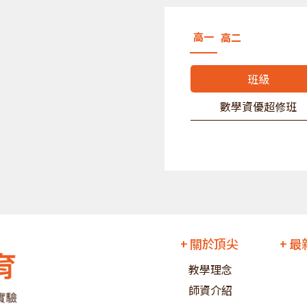
高一
高二
班級
數學資優超修班
+ 關於頂尖
+ 
教學理念
師資介紹