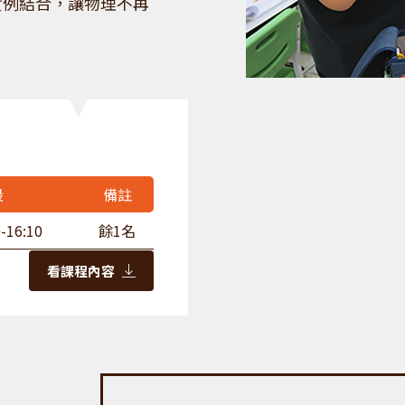
實例結合，讓物理不再
段
備註
-16:10
餘1名
看課程內容