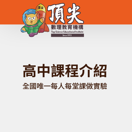
高
中
課
程
介
紹
全
國
唯
一
每
人
每
堂
課
做
實
驗